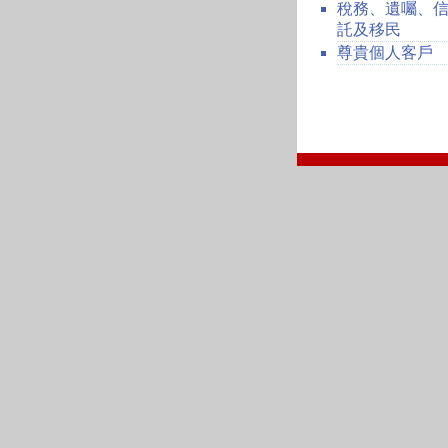
稅務、遺囑、
託及移民
尊貴個人客戶