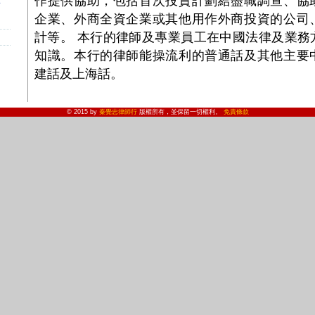
作提供協助，包括首次投資計劃給盡職調查、協
信
企業、外商全資企業或其他用作外商投資的公司
計等。 本行的律師及專業員工在中國法律及業務
知識。本行的律師能操流利的普通話及其他主要
建話及上海話。
© 2015 by
秦覺忠律師行
版權所有，並保留一切權利。
免責條款