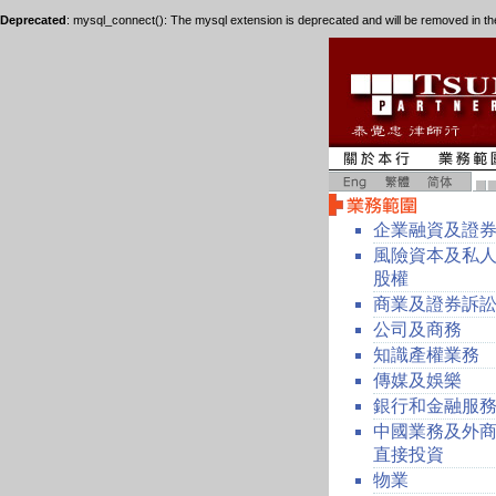
Deprecated
: mysql_connect(): The mysql extension is deprecated and will be removed in th
企業融資及證
風險資本及私
股權
商業及證券訴
公司及商務
知識產權業務
傳媒及娛樂
銀行和金融服
中國業務及外
直接投資
物業