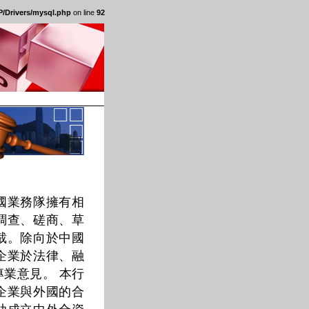
/Drivers/mysql.php
on line
92
國業務隊擁有相
調查、磋商、草
裁。除向於中國
企業於法律、融
業意見。 本行
企業與外國的合