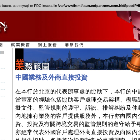
e future: use mysqli or PDO instead in
/var/www/html/tsunandpartners.com.hk/SpeedPHP
券
人
中國業務及外商直接投資
訟
在本行於北京的代表辦事處的協助下，本行的中
當豐富的經驗包括協助客戶處理交易架構、盡職
擬文件、監管規則的遵守、訴訟、排解糾紛及仲
務
內地擁有業務的客戶提供服務外，本行亦向國內
商
資、投資及有關跨境交易的監管規則的遵守給予專
亦經常代表外國客戶處理外商直接投資及向國內