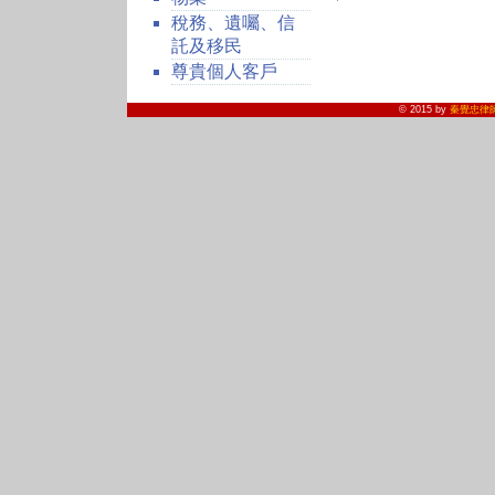
稅務、遺囑、信
託及移民
尊貴個人客戶
© 2015 by
秦覺忠律