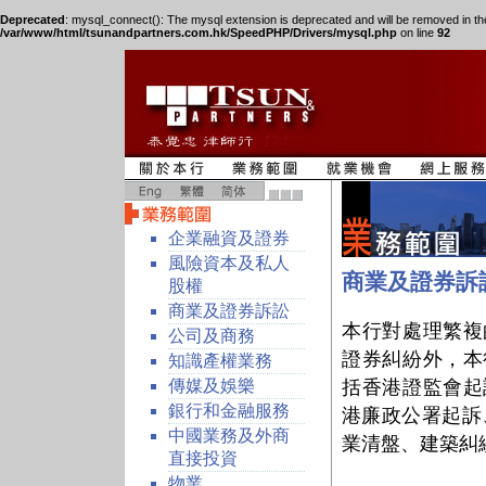
Deprecated
: mysql_connect(): The mysql extension is deprecated and will be removed in th
/var/www/html/tsunandpartners.com.hk/SpeedPHP/Drivers/mysql.php
on line
92
企業融資及證券
風險資本及私人
商業及證券訴
股權
商業及證券訴訟
本行對處理繁複
公司及商務
證券糾紛外，本
知識產權業務
傳媒及娛樂
括香港證監會起
銀行和金融服務
港廉政公署起訴
中國業務及外商
業清盤、建築糾
直接投資
物業