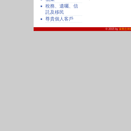
稅務、遺囑、信
託及移民
尊貴個人客戶
© 2015 by
秦覺忠律