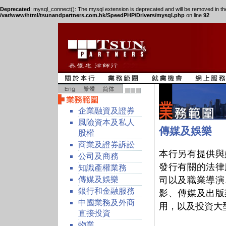
Deprecated
: mysql_connect(): The mysql extension is deprecated and will be removed in th
/var/www/html/tsunandpartners.com.hk/SpeedPHP/Drivers/mysql.php
on line
92
企業融資及證券
風險資本及私人
傳媒及娛樂
股權
商業及證券訴訟
本行另有提供與
公司及商務
發行有關的法律
知識產權業務
傳媒及娛樂
司以及職業導演
銀行和金融服務
影、傳媒及出版
中國業務及外商
用，以及投資大
直接投資
物業