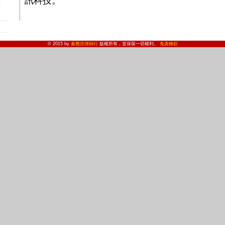
訊科技。
信
© 2015 by
秦覺忠律師行
版權所有，並保留一切權利。
免責條款