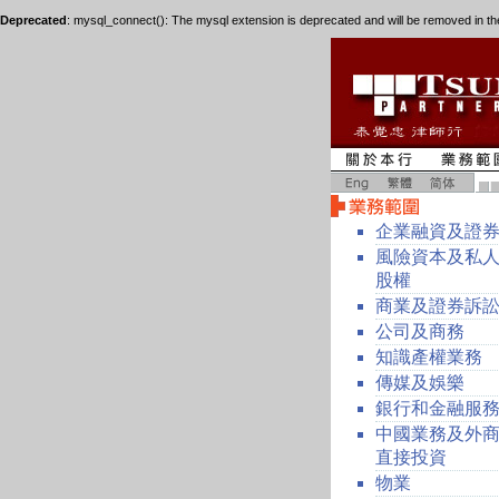
Deprecated
: mysql_connect(): The mysql extension is deprecated and will be removed in th
企業融資及證
風險資本及私
股權
商業及證券訴
公司及商務
知識產權業務
傳媒及娛樂
銀行和金融服
中國業務及外
直接投資
物業