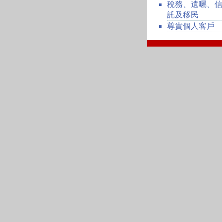
稅務、遺囑、
託及移民
尊貴個人客戶