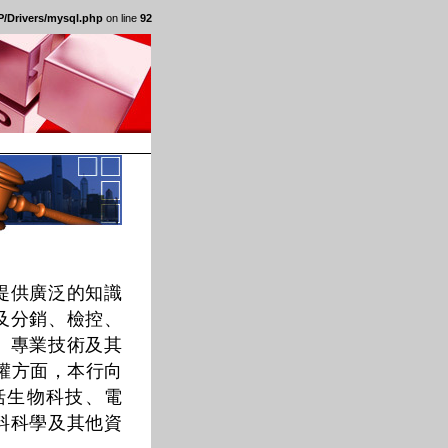
/Drivers/mysql.php
on line
92
提供廣泛的知識
及分銷、檢控、
、專業技術及其
權方面，本行向
括生物科技、電
料科學及其他資