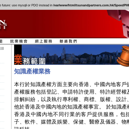
e future: use mysqli or PDO instead in
/var/www/html/tsunandpartners.com.hk/SpeedPHP
券
人
知識產權業務
訟
本行於知識產權方面主要向香港、中國內地客戶
產權服務包括登記、申請特許使用、特許經營權
排解糾紛，以及執行專利權、商標、版權、設計
務
他於香港及中國內地的知識產權事宜。 於知識產
商
香港及中國內地不同行業的客戶提供服務，包
子、軟件、媒體及娛樂、保健、醫療及儀器、物