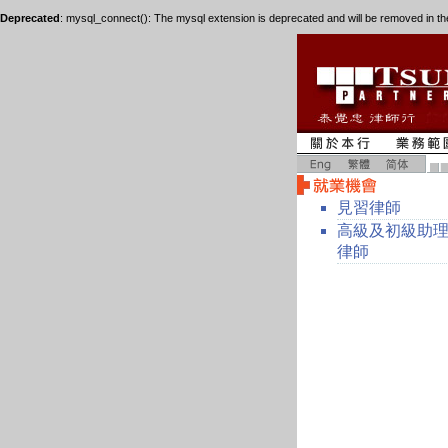
Deprecated
: mysql_connect(): The mysql extension is deprecated and will be removed in th
見習律師
高級及初級助
律師