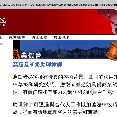
e future: use mysqli or PDO instead in
/var/www/html/tsunandpartners.com.hk/SpeedPHP
理
高級及初級助理律師
應徵者必須擁有優異的學術背景、鞏固的法律
律草擬和研究技巧。應徵者並必須具備商業
性、有責任感和有能力去獨立和與組員合作處理
助理律師可透過與合伙人工作以加強法律技
驗，從而有效地處理客人的需要和期望。