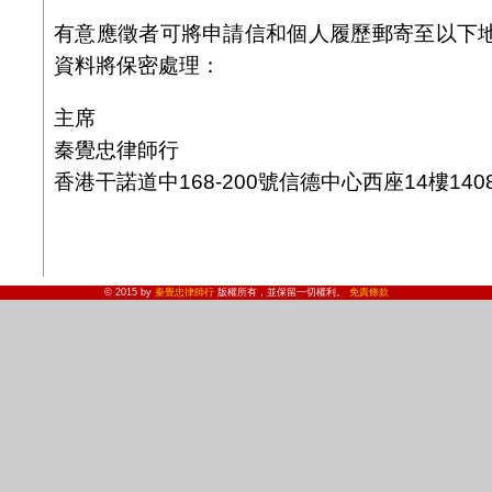
有意應徵者可將申請信和個人履歷郵寄至以下
資料將保密處理：
主席
秦覺忠律師行
香港干諾道中168-200號信德中心西座14樓140
© 2015 by
秦覺忠律師行
版權所有，並保留一切權利。
免責條款